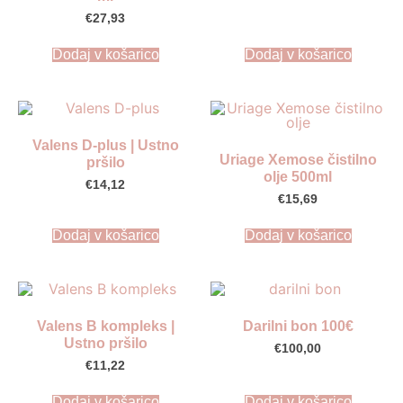
€
27,93
Dodaj v košarico
Dodaj v košarico
Valens D-plus | Ustno
Uriage Xemose čistilno
pršilo
olje 500ml
€
14,12
€
15,69
Dodaj v košarico
Dodaj v košarico
Valens B kompleks |
Darilni bon 100€
Ustno pršilo
€
100,00
€
11,22
Dodaj v košarico
Dodaj v košarico