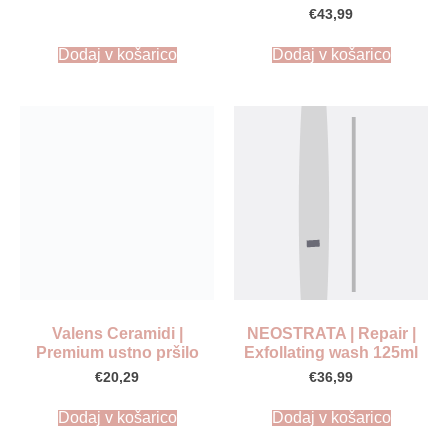
€
43,99
Dodaj v košarico
Dodaj v košarico
Valens Ceramidi |
NEOSTRATA | Repair |
Premium ustno pršilo
Exfollating wash 125ml
€
20,29
€
36,99
Dodaj v košarico
Dodaj v košarico