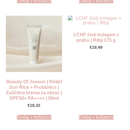
Dodaj v košarico
Dodaj v košarico
LCHF čisti kolagen v
prahu | Ribji 175 g
€
19,49
Beauty Of Joseon | Relief
Sun Rice + Probiotics |
Zaščitna krema za obraz |
SPF50+ PA++++ | 50ml
€
18,32
Dodaj v košarico
Dodaj v košarico