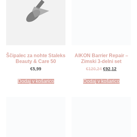
Ščipalec za nohte Staleks
AIKON Barrier Repair –
Beauty & Care 50
Zimski 3-delni set
€
5,99
€
120,24
€
92,12
Dodaj v košarico
Dodaj v košarico