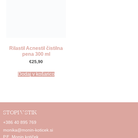
Rilastil Acnestil čistilna
pena 300 ml
€
25,90
Dodaj v košarico
STOPI V STIK
+386 40 895 769
monika@monin-koticek.si
P.E. Monin kotiček