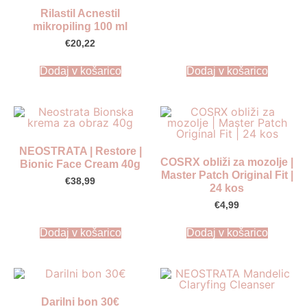
Rilastil Acnestil
mikropiling 100 ml
€
20,22
Dodaj v košarico
Dodaj v košarico
NEOSTRATA | Restore |
COSRX obliži za mozolje |
Bionic Face Cream 40g
Master Patch Original Fit |
€
38,99
24 kos
€
4,99
Dodaj v košarico
Dodaj v košarico
Darilni bon 30€