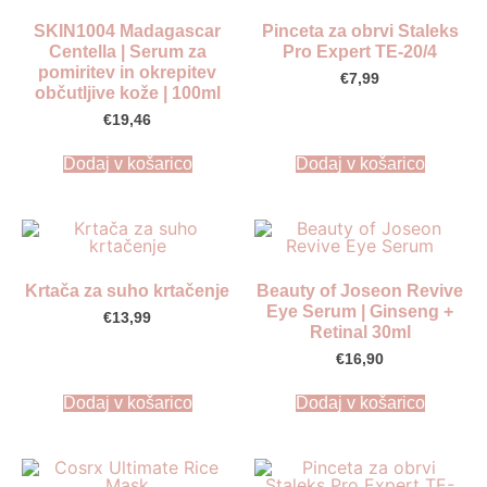
SKIN1004 Madagascar
Pinceta za obrvi Staleks
Centella | Serum za
Pro Expert TE-20/4
pomiritev in okrepitev
€
7,99
občutljive kože | 100ml
€
19,46
Dodaj v košarico
Dodaj v košarico
Krtača za suho krtačenje
Beauty of Joseon Revive
Eye Serum | Ginseng +
€
13,99
Retinal 30ml
€
16,90
Dodaj v košarico
Dodaj v košarico