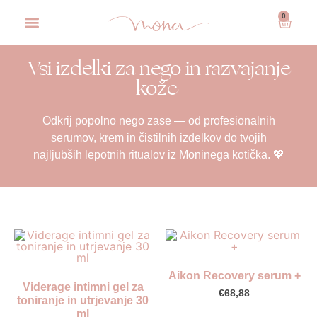
0
Vsi izdelki za nego in razvajanje
kože ​
Odkrij popolno nego zase — od profesionalnih
serumov, krem in čistilnih izdelkov do tvojih
najljubših lepotnih ritualov iz Moninega kotička. 💖
Aikon Recovery serum +
Viderage intimni gel za
€
68,88
toniranje in utrjevanje 30
ml