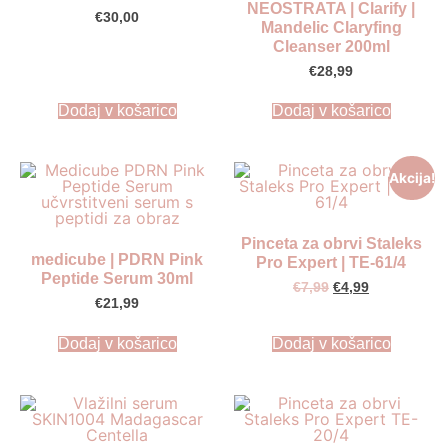
NEOSTRATA | Clarify |
€
30,00
Mandelic Claryfing
Cleanser 200ml
€
28,99
Dodaj v košarico
Dodaj v košarico
Akcija!
Pinceta za obrvi Staleks
medicube | PDRN Pink
Pro Expert | TE-61/4
Peptide Serum 30ml
€
7,99
€
4,99
€
21,99
Dodaj v košarico
Dodaj v košarico