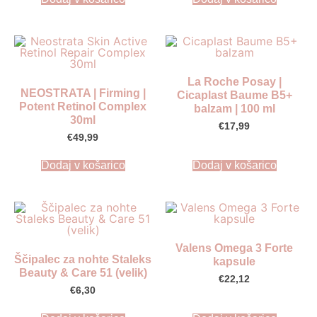
La Roche Posay |
NEOSTRATA | Firming |
Cicaplast Baume B5+
Potent Retinol Complex
balzam | 100 ml
30ml
€
17,99
€
49,99
Dodaj v košarico
Dodaj v košarico
Valens Omega 3 Forte
Ščipalec za nohte Staleks
kapsule
Beauty & Care 51 (velik)
€
22,12
€
6,30