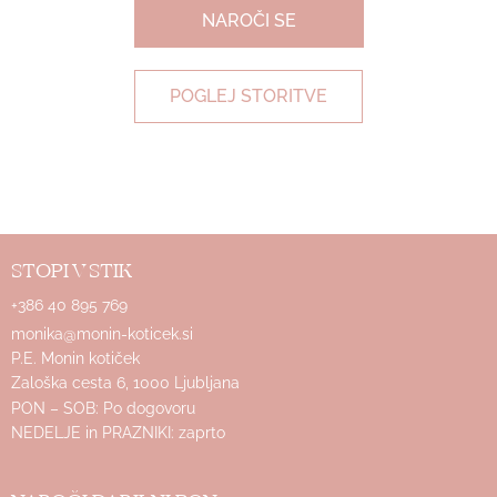
NAROČI SE
POGLEJ STORITVE
STOPI V STIK
+386 40 895 769
monika@monin-koticek.si
P.E. Monin kotiček
Zaloška cesta 6, 1000 Ljubljana
PON – SOB: Po dogovoru
NEDELJE in PRAZNIKI: zaprto