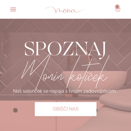
0
Naš salonček se napaja s tvojim zadovoljstvom.
OBIŠČI NAS