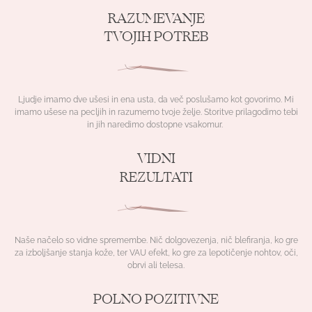
RAZUMEVANJE
TVOJIH POTREB
Ljudje imamo dve ušesi in ena usta, da več poslušamo kot govorimo. Mi
imamo ušese na pecljih in razumemo tvoje želje. Storitve prilagodimo tebi
in jih naredimo dostopne vsakomur.
VIDNI
REZULTATI
Naše načelo so vidne spremembe. Nič dolgovezenja, nič blefiranja, ko gre
za izboljšanje stanja kože, ter VAU efekt, ko gre za lepotičenje nohtov, oči,
obrvi ali telesa.
POLNO
POZITIVNE