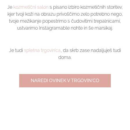
Je
kozmetični salon
s pisano izbiro kozmetičnih storitev,
kjer tvoji koži na obrazu privoščimo zelo potrebno nego,
tvoje mežikanje popestrimo s čudovitimi trepalnicami,
ustvarimo Instagramable nohte in še marsikaj.
Je tudi
spletna trgovin’ca
, da skrb zase nadaljuješ tudi
doma.
NAREDI OVINEK V TRGOVIN'CO