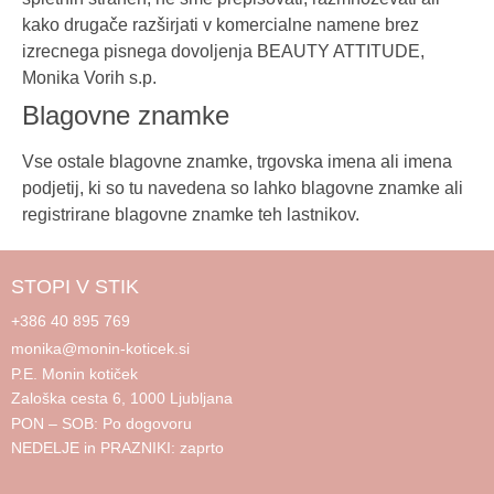
kako drugače razširjati v komercialne namene brez
izrecnega pisnega dovoljenja BEAUTY ATTITUDE,
Monika Vorih s.p.
Blagovne znamke
Vse ostale blagovne znamke, trgovska imena ali imena
podjetij, ki so tu navedena so lahko blagovne znamke ali
registrirane blagovne znamke teh lastnikov.
STOPI V STIK
+386 40 895 769
monika@monin-koticek.si
P.E. Monin kotiček
Zaloška cesta 6, 1000 Ljubljana
PON – SOB: Po dogovoru
NEDELJE in PRAZNIKI: zaprto