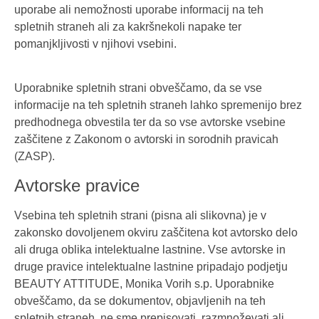
uporabe ali nemožnosti uporabe informacij na teh
spletnih straneh ali za kakršnekoli napake ter
pomanjkljivosti v njihovi vsebini.
Uporabnike spletnih strani obveščamo, da se vse
informacije na teh spletnih straneh lahko spremenijo brez
predhodnega obvestila ter da so vse avtorske vsebine
zaščitene z Zakonom o avtorski in sorodnih pravicah
(ZASP).
Avtorske pravice
Vsebina teh spletnih strani (pisna ali slikovna) je v
zakonsko dovoljenem okviru zaščitena kot avtorsko delo
ali druga oblika intelektualne lastnine. Vse avtorske in
druge pravice intelektualne lastnine pripadajo podjetju
BEAUTY ATTITUDE, Monika Vorih s.p. Uporabnike
obveščamo, da se dokumentov, objavljenih na teh
spletnih straneh, ne sme prepisovati, razmnoževati ali