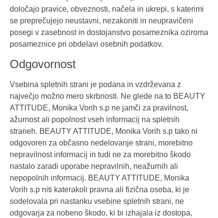
določajo pravice, obveznosti, načela in ukrepi, s katerimi
se preprečujejo neustavni, nezakoniti in neupravičeni
posegi v zasebnost in dostojanstvo posameznika oziroma
posameznice pri obdelavi osebnih podatkov.
Odgovornost
Vsebina spletnih strani je podana in vzdrževana z
največjo možno mero skrbnosti. Ne glede na to BEAUTY
ATTITUDE, Monika Vorih s.p ne jamči za pravilnost,
ažurnost ali popolnost vseh informacij na spletnih
straneh. BEAUTY ATTITUDE, Monika Vorih s.p tako ni
odgovoren za občasno nedelovanje strani, morebitno
nepravilnost informacij in tudi ne za morebitno škodo
nastalo zaradi uporabe nepravilnih, neažurnih ali
nepopolnih informacij. BEAUTY ATTITUDE, Monika
Vorih s.p niti katerakoli pravna ali fizična oseba, ki je
sodelovala pri nastanku vsebine spletnih strani, ne
odgovarja za nobeno škodo, ki bi izhajala iz dostopa,