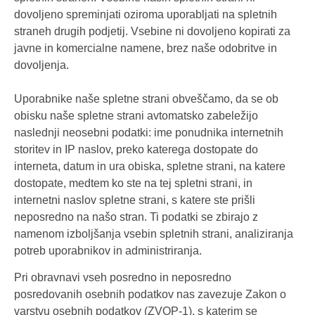
dovoljeno spreminjati oziroma uporabljati na spletnih
straneh drugih podjetij. Vsebine ni dovoljeno kopirati za
javne in komercialne namene, brez naše odobritve in
dovoljenja.
Uporabnike naše spletne strani obveščamo, da se ob
obisku naše spletne strani avtomatsko zabeležijo
naslednji neosebni podatki: ime ponudnika internetnih
storitev in IP naslov, preko katerega dostopate do
interneta, datum in ura obiska, spletne strani, na katere
dostopate, medtem ko ste na tej spletni strani, in
internetni naslov spletne strani, s katere ste prišli
neposredno na našo stran. Ti podatki se zbirajo z
namenom izboljšanja vsebin spletnih strani, analiziranja
potreb uporabnikov in administriranja.
Pri obravnavi vseh posredno in neposredno
posredovanih osebnih podatkov nas zavezuje Zakon o
varstvu osebnih podatkov (ZVOP-1), s katerim se