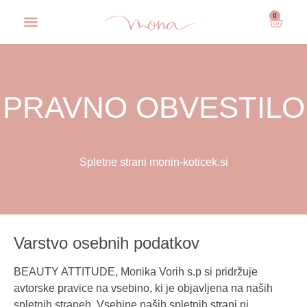
0
PRAVNO OBVESTILO
Spletne strani monin-koticek.si
Varstvo osebnih podatkov
BEAUTY ATTITUDE, Monika Vorih s.p si pridržuje
avtorske pravice na vsebino, ki je objavljena na naših
spletnih straneh. Vsebine naših spletnih strani ni