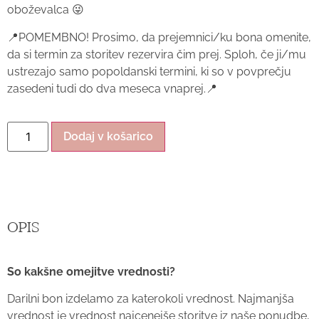
oboževalca 😜
📍POMEMBNO! Prosimo, da prejemnici/ku bona omenite,
da si termin za storitev rezervira čim prej. Sploh, če ji/mu
ustrezajo samo popoldanski termini, ki so v povprečju
zasedeni tudi do dva meseca vnaprej.📍
Dodaj v košarico
OPIS
So kakšne omejitve vrednosti?
Darilni bon izdelamo za katerokoli vrednost. Najmanjša
vrednost je vrednost najcenejše storitve iz naše ponudbe,