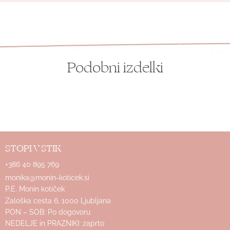
Podobni izdelki
STOPI V STIK
+386 40 895 769
monika@monin-koticek.si
P.E. Monin kotiček
Zaloška cesta 6, 1000 Ljubljana
PON – SOB: Po dogovoru
NEDELJE in PRAZNIKI: zaprto