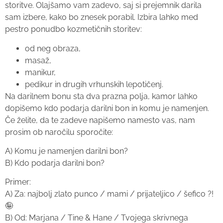
storitve. Olajšamo vam zadevo, saj si prejemnik darila
sam izbere, kako bo znesek porabil. Izbira lahko med
pestro ponudbo kozmetičnih storitev:
od neg obraza,
masaž,
manikur,
pedikur in drugih vrhunskih lepotičenj.
Na darilnem bonu sta dva prazna polja, kamor lahko
dopišemo kdo podarja darilni bon in komu je namenjen.
Če želite, da te zadeve napišemo namesto vas, nam
prosim ob naročilu sporočite:
A) Komu je namenjen darilni bon?
B) Kdo podarja darilni bon?
Primer:
A) Za: najbolj zlato punco / mami / prijateljico / šefico ?!
🤪
B) Od: Marjana / Tine & Hane / Tvojega skrivnega