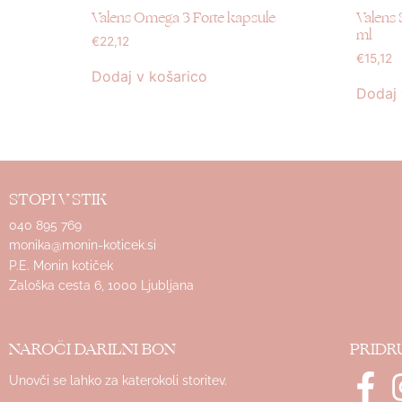
Valens Omega 3 Forte kapsule
Valens 
ml
€
22,12
€
15,12
Dodaj v košarico
Dodaj 
STOPI V STIK
040 895 769
monika@monin-koticek.si
P.E. Monin kotiček
Zaloška cesta 6, 1000 Ljubljana
NAROČI DARILNI BON
PRIDR
Unovči se lahko za katerokoli storitev.