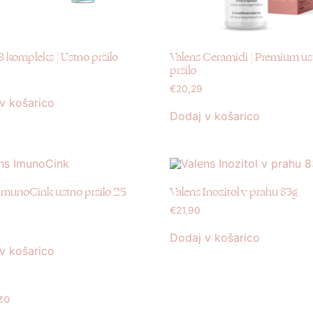
B kompleks | Ustno pršilo
Valens Ceramidi | Premium u
pršilo
€
20,29
v košarico
Dodaj v košarico
ImunoCink ustno pršilo 25
Valens Inozitol v prahu 83g
€
21,90
Dodaj v košarico
v košarico