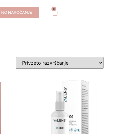
0
TNO NAROČANJE