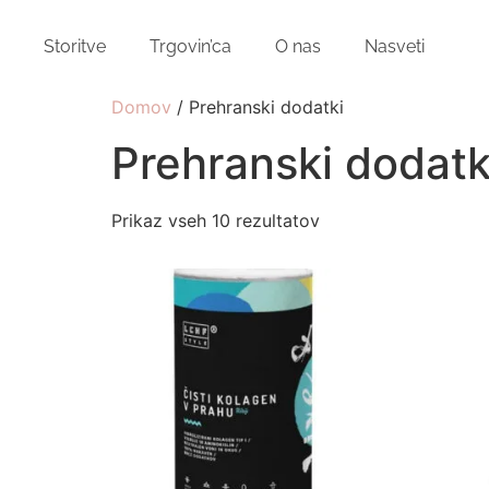
Storitve
Trgovin’ca
O nas
Nasveti
Domov
/ Prehranski dodatki
Prehranski dodatk
Prikaz vseh 10 rezultatov