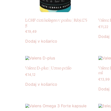
LCHF čisti kolagen v prahu | Ribji 175
Valens 
g
€
11,22
€
19,49
Dodaj 
Dodaj v košarico
Valens D-plus | Ustno pršilo
Valens 
ml
€
14,12
€
13,99
Dodaj v košarico
Dodaj 