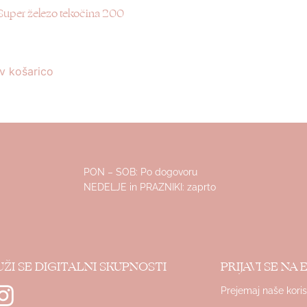
Super železo tekočina 200
v košarico
PON – SOB: Po dogovoru
NEDELJE in PRAZNIKI: zaprto
UŽI SE DIGITALNI SKUPNOSTI
PRIJAVI SE NA
Prejemaj naše koris