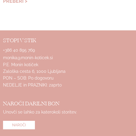
PREBERI >
STOPI V STIK
+386 40 895 769
monika@monin-koticek.si
P.E. Monin kotiček
Zaloška cesta 6, 1000 Ljubljana
PON – SOB: Po dogovoru
NEDELJE in PRAZNIKI: zaprto
NAROČI DARILNI BON
Unovči se lahko za katerokoli storitev.
NAROČI