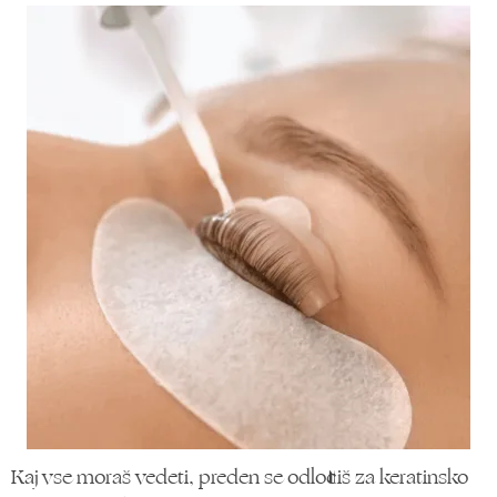
Kaj vse moraš vedeti, preden se odločiš za keratinsko