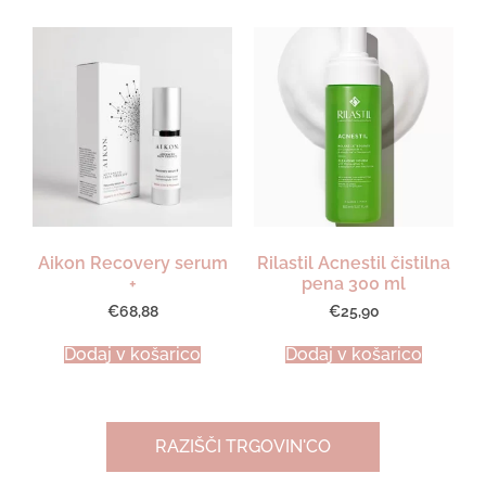
Aikon Recovery serum
Rilastil Acnestil čistilna
+
pena 300 ml
€
68,88
€
25,90
Dodaj v košarico
Dodaj v košarico
RAZIŠČI TRGOVIN'CO