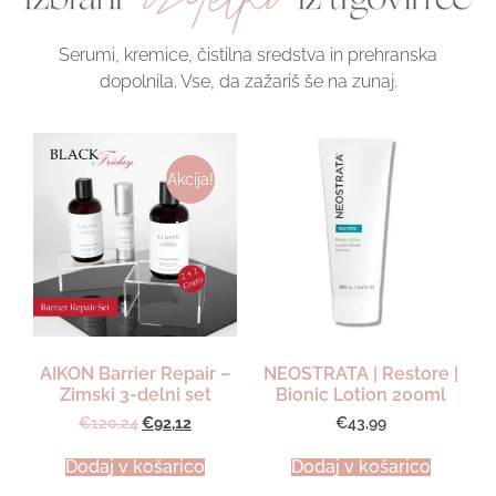
Serumi, kremice, čistilna sredstva in prehranska
dopolnila. Vse, da zažariš še na zunaj.
Akcija!
AIKON Barrier Repair –
NEOSTRATA | Restore |
Zimski 3-delni set
Bionic Lotion 200ml
€
120,24
€
92,12
€
43,99
Dodaj v košarico
Dodaj v košarico