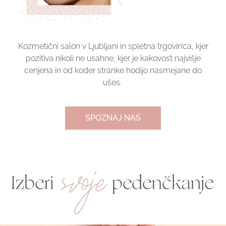
Kozmetični salon v Ljubljani in spletna trgovin’ca, kjer
pozitiva nikoli ne usahne,
kjer je kakovost najvišje
cenjena in od koder stranke hodijo nasmejane do
ušes.
SPOZNAJ NAS