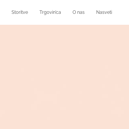
Storitve
Trgovin’ca
O nas
Nasveti